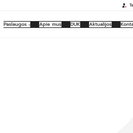
T
Paslaugos
Apie mus
DUK
Aktualijos
Konta