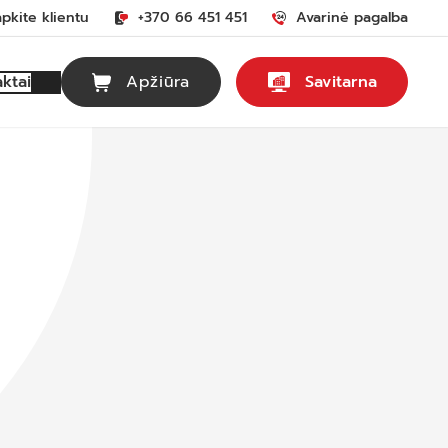
apkite klientu
+370 66 451 451
Avarinė pagalba
Apžiūra
Savitarna
ktai