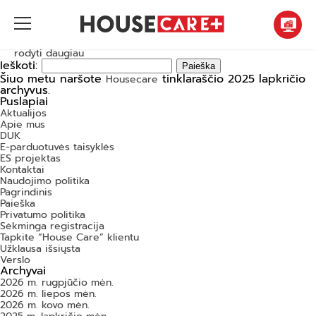
rodyti daugiau
Ieškoti:
Šiuo metu naršote
tinklaraščio 2025 lapkričio
Housecare
archyvus.
Puslapiai
Aktualijos
Apie mus
DUK
E-parduotuvės taisyklės
ES projektas
Kontaktai
Naudojimo politika
Pagrindinis
Paieška
Privatumo politika
Sėkminga registracija
Tapkite “House Care” klientu
Užklausa išsiųsta
Verslo
Archyvai
2026 m. rugpjūčio mėn.
2026 m. liepos mėn.
2026 m. kovo mėn.