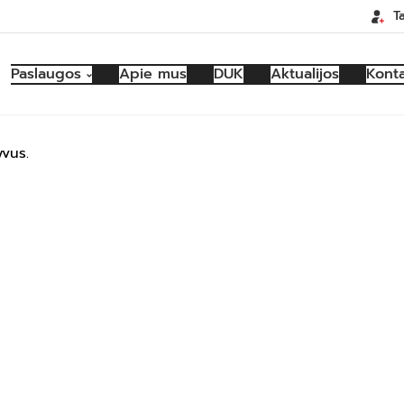
T
Paslaugos
Apie mus
DUK
Aktualijos
Konta
vus.