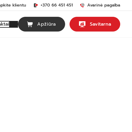
apkite klientu
+370 66 451 451
Avarinė pagalba
Apžiūra
Savitarna
ktai