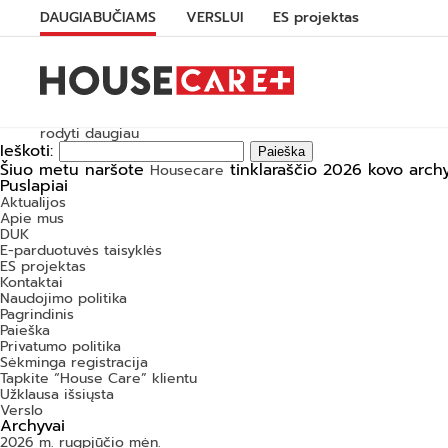
DAUGIABUČIAMS
VERSLUI
ES projektas
rodyti daugiau
Ieškoti:
Šiuo metu naršote
tinklaraščio 2026 kovo archy
Housecare
Puslapiai
Aktualijos
Apie mus
DUK
E-parduotuvės taisyklės
ES projektas
Kontaktai
Naudojimo politika
Pagrindinis
Paieška
Privatumo politika
Sėkminga registracija
Tapkite “House Care” klientu
Užklausa išsiųsta
Verslo
Archyvai
2026 m. rugpjūčio mėn.